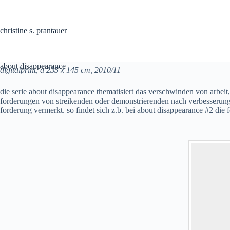
Skip
to
content
christine s. prantauer
about disappearance
digitalprint, à 235 x 145 cm, 2010/11
die serie about disappearance thematisiert das verschwinden von arbeit,
forderungen von streikenden oder demonstrierenden nach verbesserung d
forderung vermerkt. so findet sich z.b. bei about disappearance #2 die