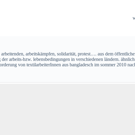
 arbeitenden, arbeitskämpfen, solidarität, protest…. aus dem öffentlich
er arbeits-bzw. lebensbedingungen in verschiedenen ländern. ähnlich ei
 forderung von textilarbeiterInnen aus bangladesch im sommer 2010 nach