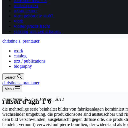
transition now 1-3
united protest
urban texture
wem gehört die stadt?
work
wörter-pracht-fracht
yinyang-uhr. zeit schauen.
christine s. prantauer
work
catalog
text / publications
biography
Search
christine s. prantauer
Menu
digitalprint, à 235 x 148 cm, 2012
raison d’agir 1-6
die mehrteilige serie beinhaltet bilder von fabriksanlagen kombiniert m
wechselnder umgebung. die produktionsorte sind austauschbar und richte
dem bild verschwunden, ausgetauscht gegen diffuse orte. die produktion
handeln, vernunft) verweist auf pierre bourdieu, der widerstand als k