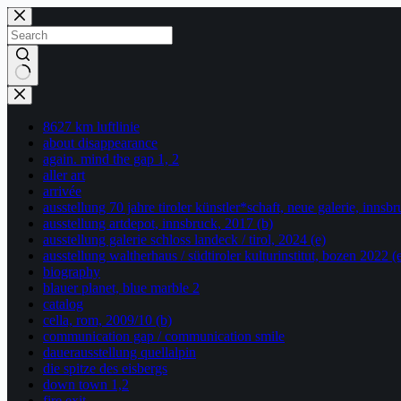
Skip
to
content
No
results
8627 km luftlinie
about disappearance
again. mind the gap 1, 2
aller art
arrivée
ausstellung 70 jahre tiroler künstler*schaft, neue galerie, innsb
ausstellung artdepot, innsbruck, 2017 (b)
ausstellung galerie schloss landeck / tirol, 2024 (e)
ausstellung waltherhaus / südtiroler kulturinstitut, bozen 2022 (
biography
blauer planet, blue marble 2
catalog
cella, rom, 2009/10 (b)
communication gap / communication smile
dauerausstellung quellalpin
die spitze des eisbergs
down town 1,2
fire exit