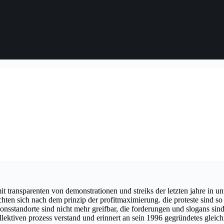
it transparenten von demonstrationen und streiks der letzten jahre in unt
n sich nach dem prinzip der profitmaximierung. die proteste sind so glo
sstandorte sind nicht mehr greifbar, die forderungen und slogans sind g
ollektiven prozess verstand und erinnert an sein 1996 gegründetes glei