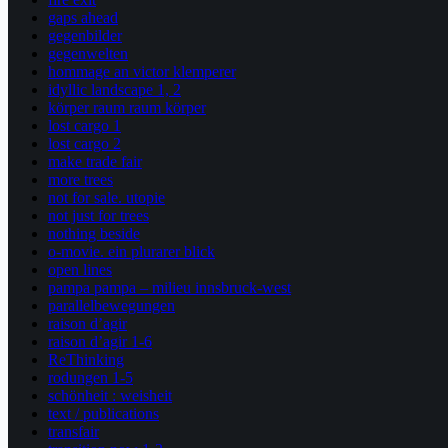
gaps ahead
gegenbilder
gegenwelten
hommage an victor klemperer
idyllic landscape 1, 2
körper raum raum körper
lost cargo 1
lost cargo 2
make trade fair
more trees
not for sale. utopie
not just for trees
nothing beside
o-movie. ein plurarer blick
open lines
pampa pampa – milieu innsbruck-west
parallelbewegungen
raison d’agir
raison d’agir 1-6
ReThinking
rodungen 1-5
schönheit : weisheit
text / publications
transfair