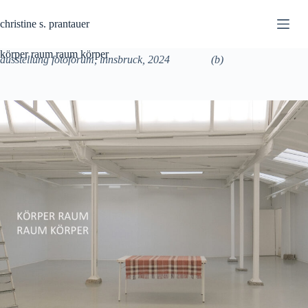
Skip
to
christine s. prantauer
content
körper raum raum körper
ausstellung fotoforum, innsbruck, 2024 (b)