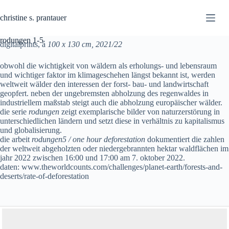
Skip
to
christine s. prantauer
content
rodungen 1-5
digitalprints, á
100 x 130 cm, 2021/22
obwohl die wichtigkeit von wäldern als erholungs- und lebensraum
und wichtiger faktor im klimageschehen längst bekannt ist, werden
weltweit wälder den interessen der forst- bau- und landwirtschaft
geopfert. neben der ungebremsten abholzung des regenwaldes in
industriellem maßstab steigt auch die abholzung europäischer wälder.
die serie
rodungen
zeigt exemplarische bilder von naturzerstörung in
unterschiedlichen ländern und setzt diese in verhältnis zu kapitalismus
und globalisierung.
die arbeit
rodungen5 / one hour deforestation
dokumentiert die zahlen
der weltweit abgeholzten oder niedergebrannten hektar waldflächen im
jahr 2022 zwischen 16:00 und 17:00 am 7. oktober 2022.
daten: www.theworldcounts.com/challenges/planet-earth/forests-and-
deserts/rate-of-deforestation