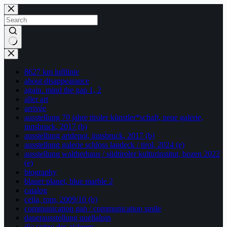
Skip
to
content
No
results
8627 km luftlinie
about disappearance
again. mind the gap 1, 2
aller art
arrivée
ausstellung 70 jahre tiroler künstler*schaft, neue galerie,
innsbruck, 2017 (b)
ausstellung artdepot, innsbruck, 2017 (b)
ausstellung galerie schloss landeck / tirol, 2024 (e)
ausstellung waltherhaus / südtiroler kulturinstitut, bozen 2022
(e)
biography
blauer planet, blue marble 2
catalog
cella, rom, 2009/10 (b)
communication gap / communication smile
dauerausstellung quellalpin
die spitze des eisbergs