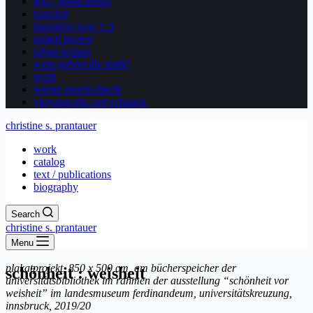
text / publications
transfair
transition now 1-3
united protest
urban texture
wem gehört die stadt?
work
wörter-pracht-fracht
yinyang-uhr. zeit schauen.
christine s. prantauer
work
catalog
text / publications
biography
Search
christine s. prantauer
Menu
plakatprojekt, 850 x 500 cm, am bücherspeicher der
schönheit : weisheit
universitätsbibliothek im rahmen der ausstellung “schönheit vor
weisheit” im landesmuseum ferdinandeum, universitätskreuzung,
innsbruck, 2019/20