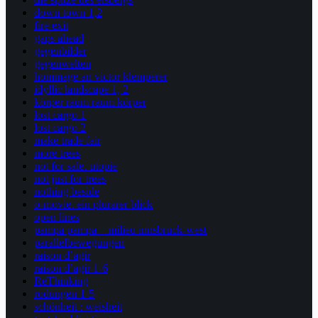
down town 1,2
fire exit
gaps ahead
gegenbilder
gegenwelten
hommage an victor klemperer
idyllic landscape 1, 2
körper raum raum körper
lost cargo 1
lost cargo 2
make trade fair
more trees
not for sale. utopie
not just for trees
nothing beside
o-movie. ein plurarer blick
open lines
pampa pampa – milieu innsbruck-west
parallelbewegungen
raison d’agir
raison d’agir 1-6
ReThinking
rodungen 1-5
schönheit : weisheit